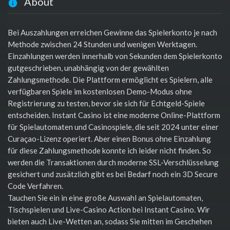
About
Bei Auszahlungen erreichen Gewinne das Spielerkonto je nach
Methode zwischen 24 Stunden und wenigen Werktagen.
Einzahlungen werden innerhalb von Sekunden dem Spielerkonto
gutgeschrieben, unabhängig von der gewählten
Zahlungsmethode. Die Plattform ermöglicht es Spielern, alle
verfügbaren Spiele im kostenlosen Demo-Modus ohne
Registrierung zu testen, bevor sie sich für Echtgeld-Spiele
entscheiden. Instant Casino ist eine moderne Online-Plattform
für Spielautomaten und Casinospiele, die seit 2024 unter einer
Curaçao-Lizenz operiert. Aber einen Bonus ohne Einzahlung
für diese Zahlungsmethode konnte ich leider nicht finden. So
werden die Transaktionen durch moderne SSL-Verschlüsselung
gesichert und zusätzlich gibt es bei Bedarf noch ein 3D Secure
Code Verfahren.
Tauchen Sie ein in eine große Auswahl an Spielautomaten,
Tischspielen und Live-Casino Action bei Instant Casino. Wir
bieten auch Live-Wetten an, sodass Sie mitten im Geschehen