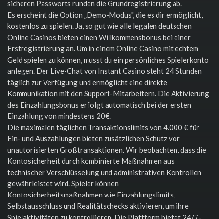
sicheren Passworts runden die Grundregistrierung ab.
Es erscheint die Option „Demo-Modus", die es dir ermöglicht,
kostenlos zu spielen. Ja, so gut wie alle legalen deutschen
Online Casinos bieten einen Willkommensbonus bei einer
Erstregistrierung an. Um in einem Online Casino mit echtem
Geld spielen zu können, musst du ein persönliches Spielerkonto
anlegen. Der Live-Chat von Instant Casino steht 24 Stunden
täglich zur Verfügung und ermöglicht eine direkte
Kommunikation mit den Support-Mitarbeitern. Die Aktivierung
des Einzahlungsbonus erfolgt automatisch bei der ersten
Einzahlung von mindestens 20€.
Die maximalen täglichen Transaktionslimits von 4.000 € für
Ein- und Auszahlungen bieten zusätzlichen Schutz vor
unautorisierten Großtransaktionen. Wir beobachten, dass die
Kontosicherheit durch kombinierte Maßnahmen aus
technischer Verschlüsselung und administrativen Kontrollen
gewährleistet wird. Spieler können
Kontosicherheitsmaßnahmen wie Einzahlungslimits,
Selbstausschluss und Realitätschecks aktivieren, um ihre
Spielaktivitäten zu kontrollieren. Die Plattform bietet 24/7-